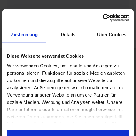
Weiter
Zustimmung
Details
Über Cookies
Diese Webseite verwendet Cookies
Wir verwenden Cookies, um Inhalte und Anzeigen zu
ANSCHRIFT
personalisieren, Funktionen für soziale Medien anbieten
zu können und die Zugriffe auf unsere Website zu
Die 5-Sterne Praxis – Dr. Gal
analysieren. Außerdem geben wir Informationen zu Ihrer
Schönbornstraße 32
Verwendung unserer Website an unsere Partner für
76698 Ubstadt-Weiher (OT Stettfeld)
soziale Medien, Werbung und Analysen weiter. Unsere
Partner führen diese Informationen möglicherweise mit
Google Maps öffnen
weiteren Daten zusammen, die Sie ihnen bereitgestellt
haben oder die sie im Rahmen Ihrer Nutzung der Dienste
ANFAHRT MIT PKW
gesammelt haben.