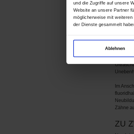
und die Zugriffe auf unsere 
Zahn
Website an unsere Partner fü
möglicherweise mit weiteren
ob u
der Dienste gesammelt habe
Nach der
den Zahn
Ablehnen
eventuel
kommen H
Ultrasch
Unebenhe
Im Anschl
fluoridha
Neubildu
Zähne au
ZU Z