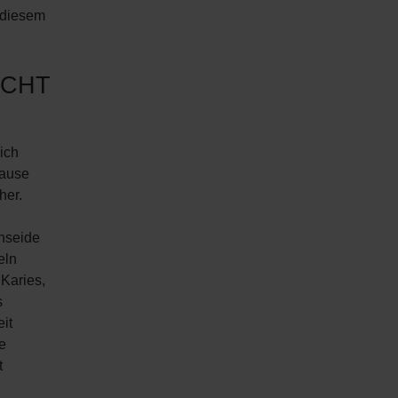
n diesem
ICHT
ich
Hause
her.
nseide
eln
Karies,
s
it
e
t