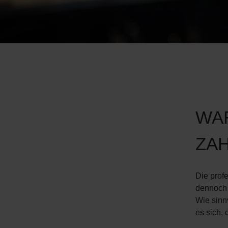
WA
ZAH
Die prof
dennoch 
Wie sinnv
es sich,