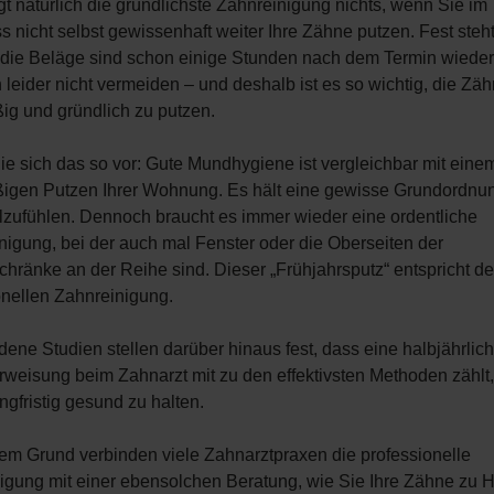
gt natürlich die gründlichste Zahnreinigung nichts, wenn Sie im
s nicht selbst gewissenhaft weiter Ihre Zähne putzen. Fest steh
 die Beläge sind schon einige Stunden nach dem Termin wieder
h leider nicht vermeiden – und deshalb ist es so wichtig, die Zä
ig und gründlich zu putzen.
Sie sich das so vor: Gute Mundhygiene ist vergleichbar mit eine
igen Putzen Ihrer Wohnung. Es hält eine gewisse Grundordnu
lzufühlen. Dennoch braucht es immer wieder eine ordentliche
nigung, bei der auch mal Fenster oder die Oberseiten der
hränke an der Reihe sind. Dieser „Frühjahrsputz“ entspricht de
onellen Zahnreinigung.
dene Studien stellen darüber hinaus fest, dass eine halbjährlic
rweisung beim Zahnarzt mit zu den effektivsten Methoden zählt
ngfristig gesund zu halten.
em Grund verbinden viele Zahnarztpraxen die professionelle
igung mit einer ebensolchen Beratung, wie Sie Ihre Zähne zu 