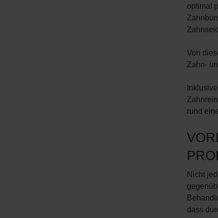
optimal 
Zahnbürs
Zahnseid
Von diese
Zahn- un
Inklusive
Zahnrein
rund ein
VOR
PRO
Nicht je
gegenübe
Behandlu
dass dur