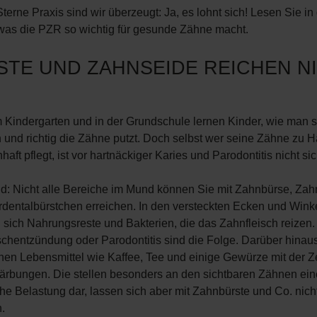
Sterne Praxis sind wir überzeugt: Ja, es lohnt sich! Lesen Sie i
 was die PZR so wichtig für gesunde Zähne macht.
STE UND ZAHNSEIDE REICHEN N
 Kindergarten und in der Grundschule lernen Kinder, wie man s
h und richtig die Zähne putzt. Doch selbst wer seine Zähne zu 
aft pflegt, ist vor hartnäckiger Karies und Parodontitis nicht sic
d: Nicht alle Bereiche im Mund können Sie mit Zahnbürse, Zah
erdentalbürstchen erreichen. In den versteckten Ecken und Wink
sich Nahrungsreste und Bakterien, die das Zahnfleisch reizen. 
schentzündung oder Parodontitis sind die Folge. Darüber hinau
hen Lebensmittel wie Kaffee, Tee und einige Gewürze mit der Ze
ärbungen. Die stellen besonders an den sichtbaren Zähnen ein
che Belastung dar, lassen sich aber mit Zahnbürste und Co. nich
.