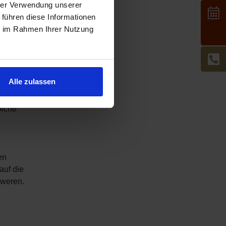
hrer Verwendung unserer
 führen diese Informationen
ie im Rahmen Ihrer Nutzung
.
ge auf
d in
Alle zulassen
afür
, die mit
olche
en
auf die
hweren.