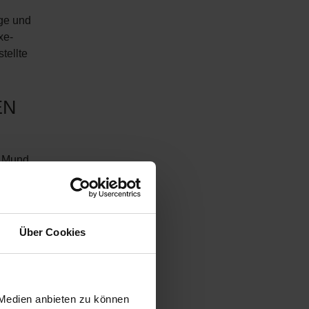
ige und
xe-
tellte
EN
t Mund
werden
sch
Über Cookies
 Medien anbieten zu können