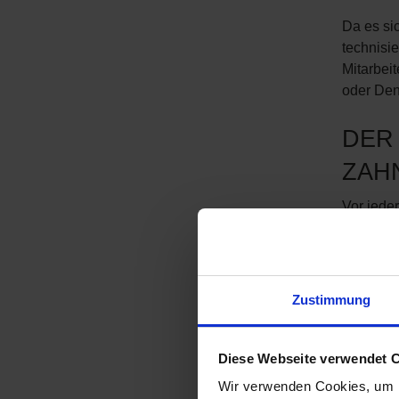
Da es si
technisie
Mitarbei
oder Den
DER
ZAH
Vor jede
und Zähn
eventuel
besonders
Zustimmung
Wie die 
in w
Diese Webseite verwendet 
Wir verwenden Cookies, um I
wie 