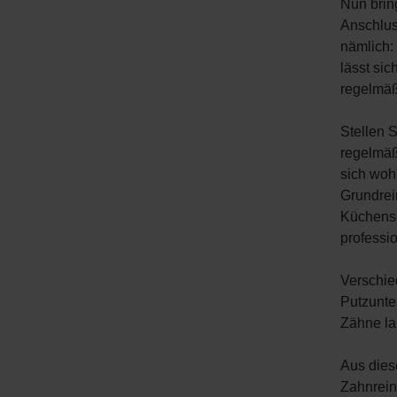
Nun brin
Anschlus
nämlich:
lässt sic
regelmäß
Stellen 
regelmäß
sich woh
Grundrei
Küchensc
professi
Verschie
Putzunte
Zähne la
Aus dies
Zahnrein