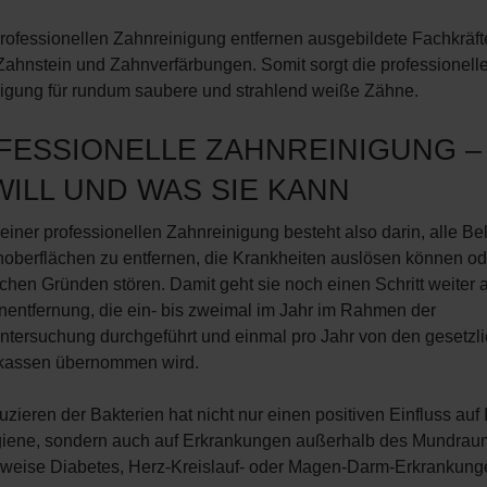
professionellen Zahnreinigung entfernen ausgebildete Fachkräft
Zahnstein und Zahnverfärbungen. Somit sorgt die professionell
igung für rundum saubere und strahlend weiße Zähne.
FESSIONELLE ZAHNREINIGUNG –
WILL UND WAS SIE KANN
einer professionellen Zahnreinigung besteht also darin, alle Be
oberflächen zu entfernen, die Krankheiten auslösen können od
chen Gründen stören. Damit geht sie noch einen Schritt weiter a
nentfernung, die ein- bis zweimal im Jahr im Rahmen der
untersuchung durchgeführt und einmal pro Jahr von den gesetzl
kassen übernommen wird.
ieren der Bakterien hat nicht nur einen positiven Einfluss auf 
ene, sondern auch auf Erkrankungen außerhalb des Mundrau
sweise Diabetes, Herz-Kreislauf- oder Magen-Darm-Erkrankung