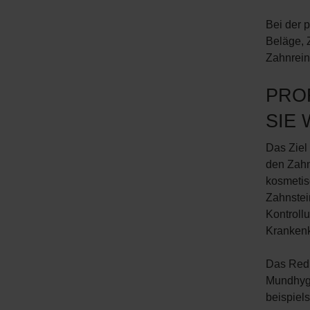
Bei der 
Beläge, 
Zahnrein
PRO
SIE 
Das Ziel 
den Zahn
kosmetis
Zahnstei
Kontroll
Kranken
Das Reduz
Mundhygi
beispiel