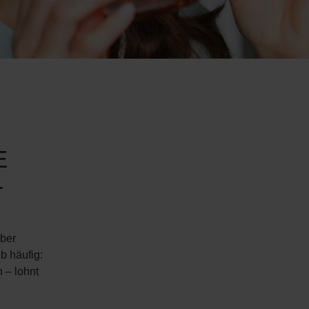
E
T
aber
b häufig:
h – lohnt