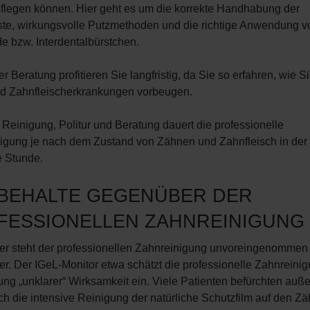
pflegen können. Hier geht es um die korrekte Handhabung der
te, wirkungsvolle Putzmethoden und die richtige Anwendung v
e bzw. Interdentalbürstchen.
r Beratung profitieren Sie langfristig, da Sie so erfahren, wie Si
d Zahnfleischerkrankungen vorbeugen.
 Reinigung, Politur und Beratung dauert die professionelle
igung je nach dem Zustand von Zähnen und Zahnfleisch in der
e Stunde.
BEHALTE GEGENÜBER DER
FESSIONELLEN ZAHNREINIGUNG
der steht der professionellen Zahnreinigung unvoreingenommen
r. Der IGeL-Monitor etwa schätzt die professionelle Zahnreinig
ng „unklarer“ Wirksamkeit ein. Viele Patienten befürchten auß
ch die intensive Reinigung der natürliche Schutzfilm auf den Z