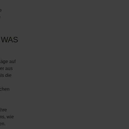
e
e
 WAS
läge auf
er aus
ls die
ichen
Ihre
ms, wie
en.