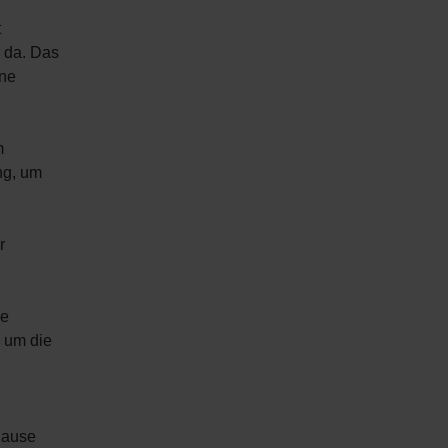
t
 da. Das
hne
m
ng, um
r
he
, um die
Hause