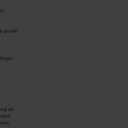
on
e gezielt
 Regel
ung als
erdem,
ähnen