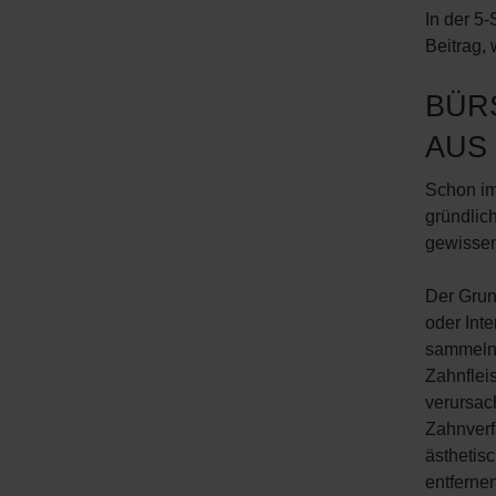
In der 5-
Beitrag,
BÜR
AUS
Schon im
gründlic
gewissenh
Der Grun
oder Int
sammeln 
Zahnflei
verursac
Zahnverf
ästhetis
entfernen