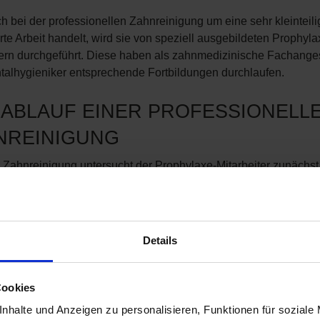
ch bei der professionellen Zahnreinigung um eine sehr kleinteil
rte Arbeit handelt, wird sie von speziell ausgebildeten Prophyla
tern durchgeführt. Diese haben als zahnmedizinische Fachanges
talhygieniker entsprechende Fortbildungen durchlaufen.
 ABLAUF EINER PROFESSIONELL
NREINIGUNG
r Zahnreinigung untersucht der Prophylaxe-Mitarbeiter zunächs
e, um einen Überblick über deren Zustand zu erhalten. Dabei 
l vorhandene Zahnbeläge erfasst und getestet, ob das Zahnflei
 sensibel ist oder schnell blutet.
Details
professionelle Zahnreinigung abläuft, hängt davon ab
elchem Umfang Beläge vorliegen
Cookies
nhalte und Anzeigen zu personalisieren, Funktionen für soziale
gut diese zu erreichen sind (z. B. bei Zahnfehlstellungen oder