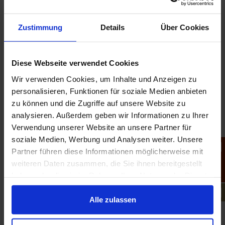
Prozent im Vergleich zum Vorjahr entspricht.*
Zustimmung
Details
Über Cookies
Für weitere Informationen oder um sich an unserer
Initiative zu beteiligen, stehen wir Ihnen gerne zur
Verfügung.
Diese Webseite verwendet Cookies
Wir verwenden Cookies, um Inhalte und Anzeigen zu
🎥
Schauen Sie sich jetzt die Sendung des SWR
personalisieren, Funktionen für soziale Medien anbieten
Nachtcafés mit dem Ehepaar Richter an
zu können und die Zugriffe auf unsere Website zu
analysieren. Außerdem geben wir Informationen zu Ihrer
*
Quelle: Tagesschau (Zahl der Wohnungslosen deutlich
Verwendung unserer Website an unsere Partner für
gestiegen, 07.11.2023)
soziale Medien, Werbung und Analysen weiter. Unsere
Partner führen diese Informationen möglicherweise mit
weiteren Daten zusammen, die Sie ihnen bereitgestellt
haben oder die sie im Rahmen Ihrer Nutzung der Dienste
gesammelt haben.
Alle zulassen