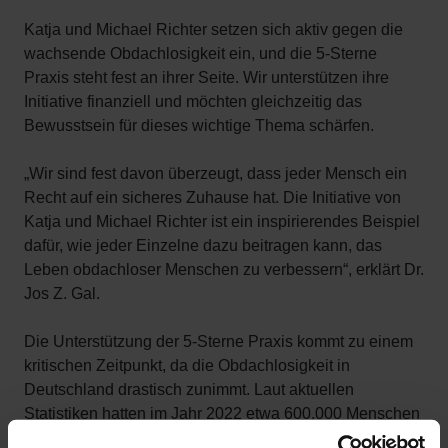
Katja und Michael Richter setzen sich aktiv gegen die
wachsende Obdachlosigkeit ein, und die 5-Sterne
Praxis steht fest an ihrer Seite. Wir unterstützen ihre
Initiative finanziell und möchten gleichzeitig das
Bewusstsein für dieses wichtige Thema schärfen.
„Wir sind fest davon überzeugt, dass jeder Mensch ein
Recht auf ein sicheres Zuhause hat. Die Initiative von
Katja und Michael Richter ist ein inspirierendes Beispiel
dafür, wie jeder Einzelne dazu beitragen kann, das
Leben obdachloser Menschen zu verbessern“, erklärt Dr.
Jos Z. Gal.
Die Unterstützung der 5-Sterne Praxis kommt zu einem
kritischen Zeitpunkt, da die Obdachlosigkeit in
Deutschland drastisch zunimmt. Laut aktuellen
Statistiken hatten im Jahr 2022 etwa 600.000 Menschen
zeitweise keine Wohnung, was einem Anstieg von 58