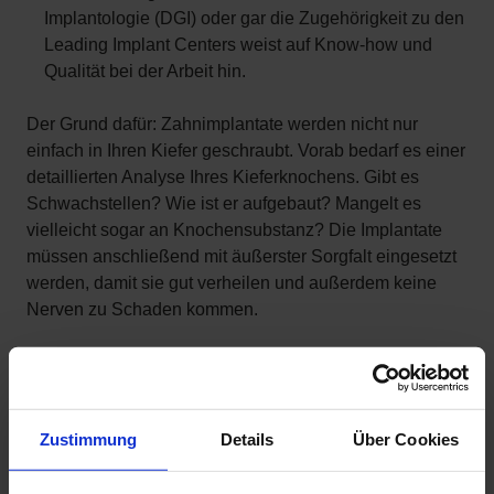
Implantologie (DGI) oder gar die Zugehörigkeit zu den
Leading Implant Centers weist auf Know-how und
Qualität bei der Arbeit hin.
Der Grund dafür: Zahnimplantate werden nicht nur
einfach in Ihren Kiefer geschraubt. Vorab bedarf es einer
detaillierten Analyse Ihres Kieferknochens. Gibt es
Schwachstellen? Wie ist er aufgebaut? Mangelt es
vielleicht sogar an Knochensubstanz? Die Implantate
müssen anschließend mit äußerster Sorgfalt eingesetzt
werden, damit sie gut verheilen und außerdem keine
Nerven zu Schaden kommen.
Ein Zahnarzt, der sich hauptsächlich mit grundlegender
Zahnheilkunde beschäftigt, stößt da womöglich an seine
Grenzen – mit unangenehmen Folgen für den Patienten!
Zustimmung
Details
Über Cookies
3. ZAHNIMPLANTATE