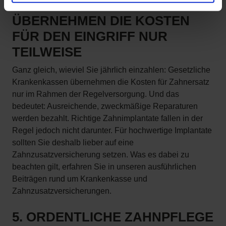
4. KRANKENKASSEN
ÜBERNEHMEN DIE KOSTEN
FÜR DEN EINGRIFF NUR
TEILWEISE
Ganz gleich, wieviel Sie jährlich einzahlen: Gesetzliche
Krankenkassen übernehmen die Kosten für Zahnersatz
nur im Rahmen der Regelversorgung. Und das
bedeutet: Ausreichende, zweckmäßige Reparaturen
werden bezahlt. Richtige Zahnimplantate fallen in der
Regel jedoch nicht darunter. Für hochwertige Implantate
sollten Sie deshalb lieber auf eine
Zahnzusatzversicherung setzen. Was es dabei zu
beachten gilt, erfahren Sie in unseren ausführlichen
Beiträgen rund um Krankenkasse und
Zahnzusatzversicherungen.
5. ORDENTLICHE ZAHNPFLEGE