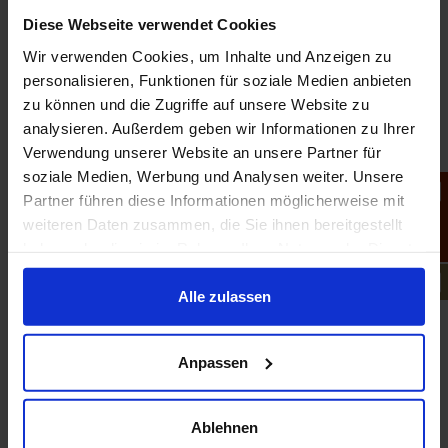
Diese Webseite verwendet Cookies
2015–2020 ZFA in hiesiger Praxis
Wir verwenden Cookies, um Inhalte und Anzeigen zu
personalisieren, Funktionen für soziale Medien anbieten
seit 2024 wieder in unserer Praxis tätig
zu können und die Zugriffe auf unsere Website zu
ZUSTÄNDIGKEITSBEREICHE:
analysieren. Außerdem geben wir Informationen zu Ihrer
Verwendung unserer Website an unsere Partner für
Material
soziale Medien, Werbung und Analysen weiter. Unsere
Partner führen diese Informationen möglicherweise mit
Röntgen
weiteren Daten zusammen, die Sie ihnen bereitgestellt
haben oder die sie im Rahmen Ihrer Nutzung der Dienste
FORTBILDUNGEN:
gesammelt haben.
Alle zulassen
Implantogie
Praxismanagement
Anpassen
IT/ Dokumentation
Ablehnen
Hygiene