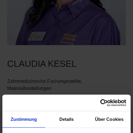
CLAUDIA KESEL
Zahnmedizinische Fachangestellte,
Materialbestellungen
VITA
1990–1994 Ausbildung zur ZFA
Zustimmung
Details
Über Cookies
ab 1995 Tätigkeit in diversen Praxen