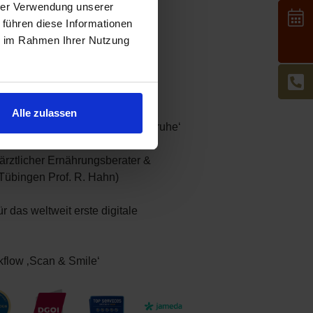
hrer Verwendung unserer
 führen diese Informationen
R des Jahres 2019
ie im Rahmen Ihrer Nutzung
 Unternehmer)/ Silver Award
ntat-Prothetik LMU München
versität)
Alle zulassen
g ‚Zahnarzt der Region Karlsruhe‘
rztlicher Ernährungsberater &
Tübingen Prof. R. Hahn)
 das weltweit erste digitale
kflow ‚Scan & Smile‘