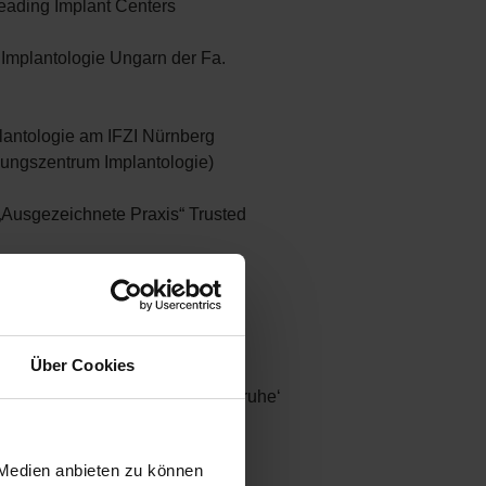
ading Implant Centers
Implantologie Ungarn der Fa.
antologie am IFZI Nürnberg
ldungszentrum Implantologie)
Ausgezeichnete Praxis“ Trusted
Praxis mit Tagesbett-Räumen,
enz-Saal und das „5-Sterne
Über Cookies
g ‚Zahnarzt der Region Karlsruhe‘
hter-Training zum
 Medien anbieten zu können
emie Karlsruhe