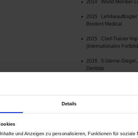
2014 World Member Le
2015 Lehrbeauftragter 
Bredent Medical
2015 Chef-Trainer Impl
(Internationales Fortbi
2016 5-Sterne-Siegel „
Dentists
2016 Erweiterung der 
professionellem Konfer
Prophylaxe-Studio“
Details
2017 FOCUS-Empfehlun
Cookies
2018 Curriculum Gutac
nhalte und Anzeigen zu personalisieren, Funktionen für soziale
Sachverständigen/Akad