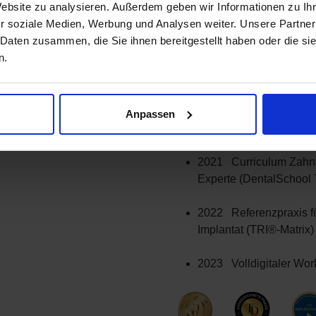
Website zu analysieren. Außerdem geben wir Informationen zu I
r soziale Medien, Werbung und Analysen weiter. Unsere Partner
2019
DENTREPRENEU
 Daten zusammen, die Sie ihnen bereitgestellt haben oder die s
Deutschland
(Dentist &
n.
2020 Curriculum Impla
(Ludwig-Maximilians-Uni
Anpassen
2020 FOCUS-Empfehlun
2021 Curriculum Zahnä
Experte (DentalSchool 
2022 Referenzpraxis für
Implantat (TRI®-Matrix)
2023 Volldigitaler Wor