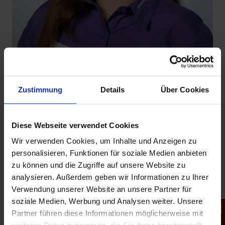
Zustimmung
Details
Über Cookies
GIULIANA KUSTERER
Diese Webseite verwendet Cookies
Zahnmedizinische Fachangestellte, Assistenz
Wir verwenden Cookies, um Inhalte und Anzeigen zu
personalisieren, Funktionen für soziale Medien anbieten
VITA
zu können und die Zugriffe auf unsere Website zu
analysieren. Außerdem geben wir Informationen zu Ihrer
2021–2024 Ausbildung zur ZFA
Verwendung unserer Website an unsere Partner für
soziale Medien, Werbung und Analysen weiter. Unsere
seit 2024 in unserer Praxis tätig
Partner führen diese Informationen möglicherweise mit