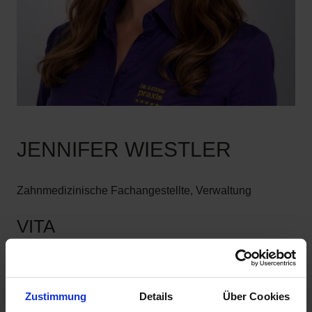
JENNIFER WIESTLER
Zahnmedizinische Fachangestellte, Verwaltung
VITA
2009-2012 Ausbildung zur ZFA
2012- 2023 Tätigkeit in diversen Zahnarztpraxen und
Zustimmung
Details
Über Cookies
Abrechnungszentren mit Schwerpunkt Assistenz &